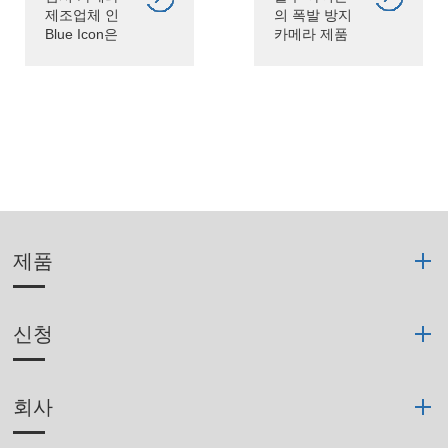
의 폭발 방지
제조업체 인
카메라 제품
Blue Icon은
은 최고 국제
맞춤형 팬 틸
표준에 따라
트 제품을 다
제조됩니다.
양한 기술로
구성하여 애
플리케이션
문제를 극복
할 수 있습니
다.
제품
신청
회사