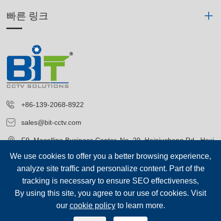
빠른 링크
+86-139-2068-8922
sales@bit-cctv.com
F9, Macalline Business Center, No. 29, Heiniucheng Rd., Hexi
District, Tianjin, China
We use cookies to offer you a better browsing experience,
analyze site traffic and personalize content. Part of the
tracking is necessary to ensure SEO effectiveness,
By using this site, you agree to our use of cookies. Visit
our
cookie policy
to learn more.
저작권©
Blue Icon (Tianjin) Technology Co., Ltd.
모든 권리 보유.