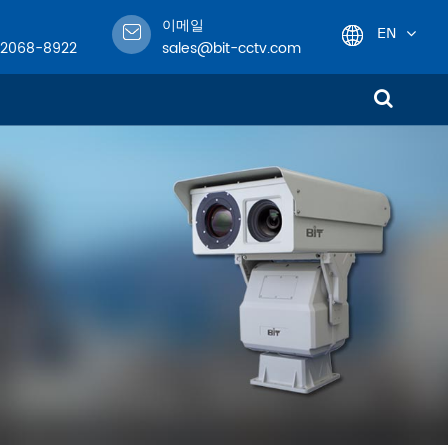
이메일
EN
-2068-8922
sales@bit-cctv.com
English
日本語
한국어
!
français
Deutsch
Español
italiano