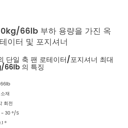
русский
português
 30kg/66lb 부하 용량을 가진 옥
العربية
로테이터 및 포지셔너
tiếng việt
 야외 단일 축 팬 로테이터/포지셔너 최대
ไทย
/66lb 의 특징
čeština
66lb
dansk
 소재
위각 회전
Svenska
~ 30 °/S
1 °