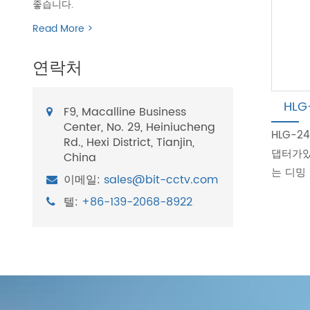
좋습니다.
Read More >
연락처
HLG
F9, Macalline Business
Center, No. 29, Heiniucheng
HLG-2
Rd., Hexi District, Tianjin,
댑터가있
China
는 디밍
이메일:
sales@bit-cctv.com
텔:
+86-139-2068-8922