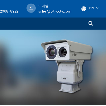
이메일
EN
-2068-8922
sales@bit-cctv.com
English
日本語
한국어
!
français
Deutsch
Español
italiano