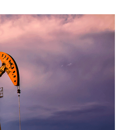
русский
português
العربية
tiếng việt
ไทย
čeština
dansk
Svenska