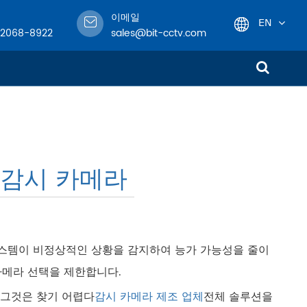
이메일
EN
-2068-8922
sales@bit-cctv.com
English
日本語
한국어
 감시 카메라
français
Deutsch
Español
스템이 비정상적인 상황을 감지하여 능가 가능성을 줄이
카메라 선택을 제한합니다.
italiano
 그것은 찾기 어렵다
감시 카메라 제조 업체
전체 솔루션을