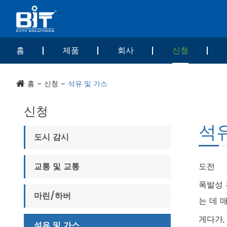
홈
제품
회사
신청
홈
신청
석유 및 가스
신청
석유
도시 감시
교통 및 교통
도전
폭발성 
마린/하버
는 데 
게다가,
석유 및 가스