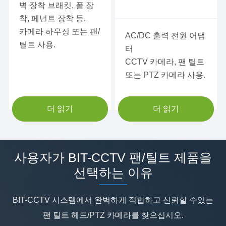
벽 장착 브래킷, 폴 장
벽 마운트 브래킷 유니버설
48VDC 240W 전력 공급
착, 페넌트 장착 등.
조인트
HLG-320H-48 AC/DC
카메라 하우징 또는 팬/
AC/DC 출력 전원 어댑
틸트 사용.
48VDC 240W 전력 공급
터
CCTV 카메라, 팬 틸트
또는 PTZ 카메라 사용.
더 읽기
더 읽기
사용자가 BIT-CCTV 팬/틸트 제품을
선택하는 이유
BIT-CCTV 시스템에서 완벽하게 적합하고 신뢰할 수있는
팬 틸트 헤드/PTZ 카메라를 찾으십시오.