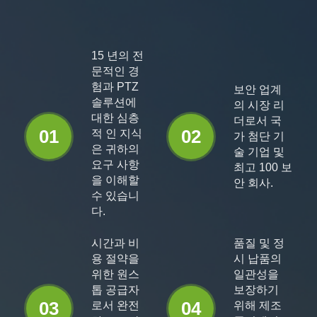
15 년의 전
문적인 경
험과 PTZ
보안 업계
솔루션에
의 시장 리
대한 심층
더로서 국
01
02
적 인 지식
가 첨단 기
은 귀하의
술 기업 및
요구 사항
최고 100 보
을 이해할
안 회사.
수 있습니
다.
시간과 비
품질 및 정
용 절약을
시 납품의
위한 원스
일관성을
톱 공급자
보장하기
03
04
로서 완전
위해 제조