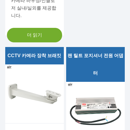
카메라 하우징/인클로
저 실내/실외를 제공합
니다.
더 읽기
BIT-WS1212 실내 카메라
벽 마운트 브래킷
CCTV 카메라 장착 브래킷
팬 틸트 포지셔너 전원 어댑
BIT-WS1292 실내 카메라
HLG-150H-36 AC/DC
터
벽 마운트 카메라 브래킷
36VDC 150W 전원 공급 장
BIT-WS1203 실내 카메라
치
펜던트 마운트 브래킷
HLG-240H-36 AC/DC
BIT-WS1293 야외 카메라
36VDC 240W 전원 공급 장
벽 마운트 브래킷
치
BIT-WS2771 야외 카메라
HLG-240H-48 AC/DC