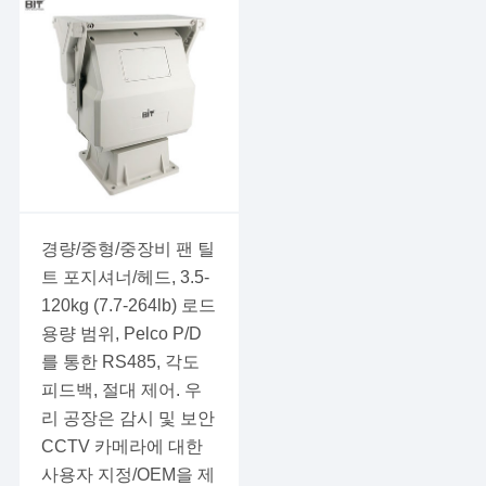
중간 의무 팬 틸트 헤드/유
닛
무거운 의무 팬 틸트 헤드/
유닛
팬 틸트 헤드/주택 단위
PTZ 키보드 컨트롤러, 삼
경량/중형/중장비 팬 틸
각대 및 제어 소프트웨어
트 포지셔너/헤드, 3.5-
120kg (7.7-264lb) 로드
용량 범위, Pelco P/D
를 통한 RS485, 각도
피드백, 절대 제어. 우
리 공장은 감시 및 보안
CCTV 카메라에 대한
사용자 지정/OEM을 제