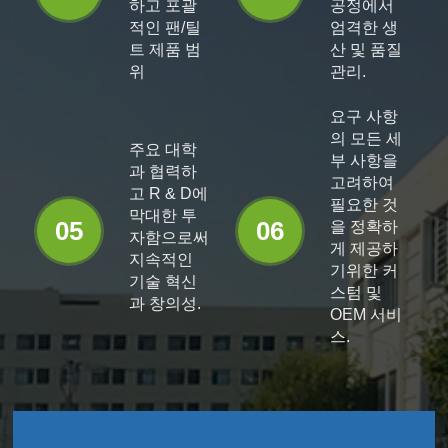
하고 포괄
공정에서
적인 팬/틸
엄격한 생
트 제품 범
산 및 품질
위
관리.
요구 사항
의 모든 세
주요 대학
부 사항을
과 협력하
고려하여
고 R & D에
필요한 것
막대한 투
05
06
을 정확하
자함으로써
게 제공하
지속적인
기위한 커
기술 혁신
스텀 및
과 창의성.
OEM 서비
스.