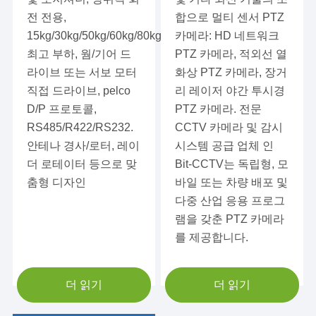
전 전용,
합으로 멀티 센서 PTZ
레이더 로테이터
15kg/30kg/50kg/60kg/80kg
카메라: HD 네트워크
최고 부하, 웜/기어 드
PTZ 카메라, 적외선 열
라이브 또는 서보 모터
화상 PTZ 카메라, 장거
직접 드라이브, pelco
리 레이저 야간 투시경
D/P 프로토콜,
PTZ 카메라. 전문
RS485/R422/RS232.
CCTV 카메라 및 감시
안테나 경사/로터, 레이
시스템 공급 업체 인
더 로테이터 등으로 맞
Bit-CCTV는 독립형, 모
춤형 디자인
바일 또는 차량 배포 및
다중 산업 응용 프로그
램을 갖춘 PTZ 카메라
를 제공합니다.
더 읽기
더 읽기