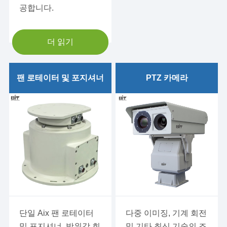
공합니다.
더 읽기
BIT-SPT15 15kg/33lb 짐
팬 로테이터 및 포지셔너
팬 로테이터 및 포지셔너
PTZ 카메라
BIT-SPT30 30kg/66lb 짐
레이저 PTZ 카메라
팬 로테이터 및 포지셔너
장거리 HD 네트워크 레이
BIT-SPT60 60kg/132lb
저 나이트 비전 PTZ 카메라
짐 팬 로테이터 및 포지셔너
장거리 열 화상 PTZ 카메
BIT-SPT30-D 30kg/66lb
라
로드 서보 드라이브 안테나/
HD 가시적 및 열 이미징
레이더 로테이터
듀얼 비전 PTZ 카메라
BIT-SPT50-D 50kg/110lb
단일 Aix 팬 로테이터
다중 이미징, 기계 회전
로드 서보 드라이브 안테나/
및 포지셔너, 방위각 회
및 기타 최신 기술의 조