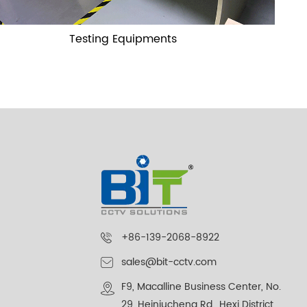
Testing Equipments
+86-139-2068-8922
sales@bit-cctv.com
F9, Macalline Business Center, No.
29, Heiniucheng Rd., Hexi District,