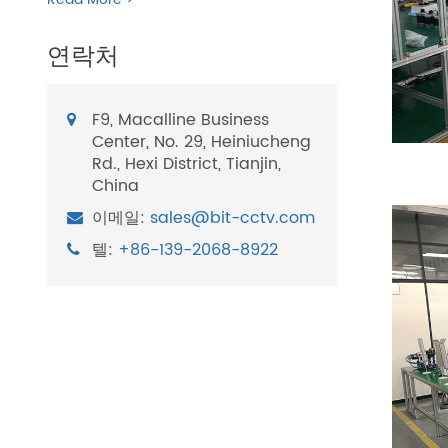
연락처
F9, Macalline Business
Center, No. 29, Heiniucheng
Rd., Hexi District, Tianjin,
China
이메일:
sales@bit-cctv.com
텔:
+86-139-2068-8922