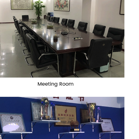
русский
português
العربية
tiếng việt
ไทย
čeština
Meeting Room
dansk
Svenska