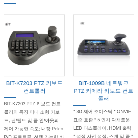
BIT-K7203 PTZ 키보드
BIT-1009B 네트워크
컨트롤러
PTZ 카메라 키보드 컨트
롤러
BIT-K7203 PTZ 키보드 컨트
* 3D 제어 조이스틱 * ONVIF
롤러의 특징 미니 소형 키보
표준 호환 * 5 인치 다채로운
드, 팬/틸트 및 줌 인/아웃의
LED 디스플레이, HDMI 출력
제어 가능한 속도; 내장 Pelco
* 설정 사전 설정, 스캔 및 줌 *
P/D 프로토콜; 선택 가능한 바