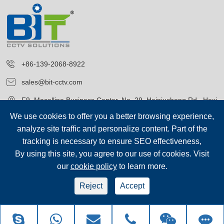
+86-139-2068-8922
sales@bit-cctv.com
F9, Macalline Business Center, No. 29, Heiniucheng Rd., Hexi
District, Tianjin, China
We use cookies to offer you a better browsing experience,
analyze site traffic and personalize content. Part of the
tracking is necessary to ensure SEO effectiveness,
By using this site, you agree to our use of cookies. Visit
our
cookie policy
to learn more.
저작권©
Blue Icon (Tianjin) Technology Co., Ltd.
모든 권리 보유.
Reject
Accept
sep-footer
시테 맵
|
개인 정보 보호 정책