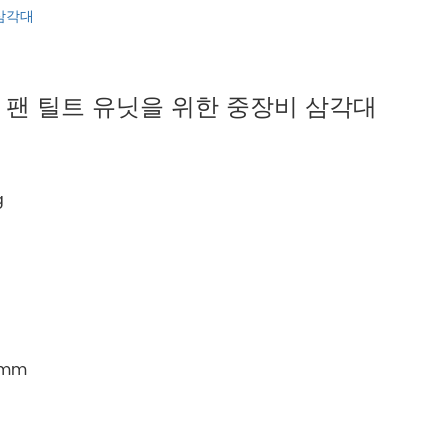
русский
 삼각대
português
g 짐 팬 틸트 유닛을 위한 중장비 삼각대
العربية
tiếng việt
g
ไทย
čeština
dansk
0mm
Svenska