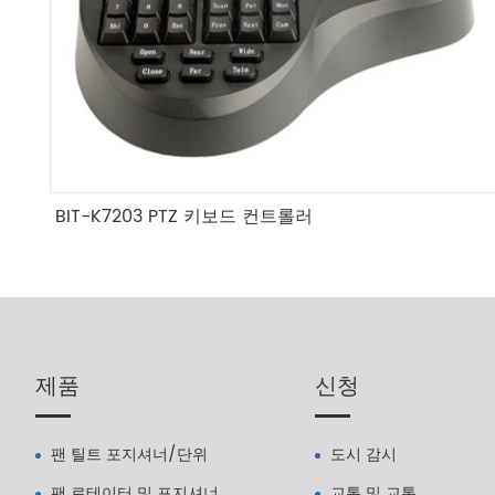
BIT-K7203 PTZ 키보드 컨트롤러
제품
신청
팬 틸트 포지셔너/단위
도시 감시
팬 로테이터 및 포지셔너
교통 및 교통