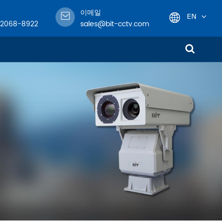
이메일
EN
-2068-8922
sales@bit-cctv.com
English
日本語
한국어
!
français
Deutsch
Español
italiano