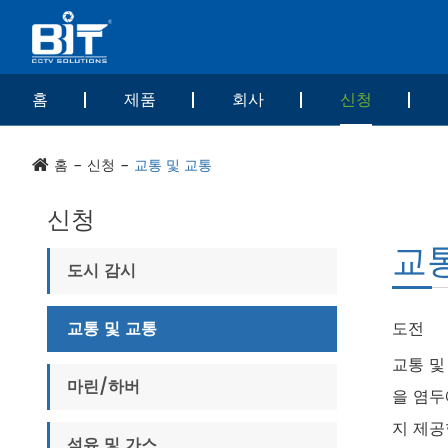
홈
제품
회사
신청
홈
신청
교통 및 교통
신청
교통
도시 감시
교통 및 교통
도전
교통 및
마린/하버
을 염두
지 제공
석유 및 가스