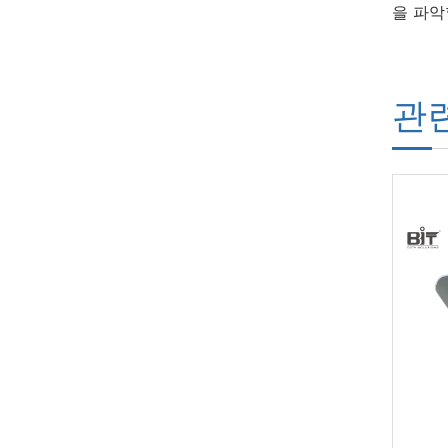
을 파악
관