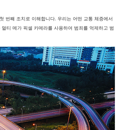
русский
português
 첫 번째 조치로 이해합니다. 우리는 어떤 교통 체증에서
템과 멀티 메가 픽셀 카메라를 사용하여 범죄를 억제하고 범
العربية
tiếng việt
ไทย
čeština
dansk
Svenska