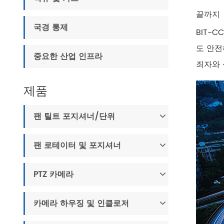
끝까지
국경 통제
BIT-C
도 안전
중요한 산업 인프라
죄자와 
제품
팬 틸트 포지셔너/단위
팬 로테이터 및 포지셔너
PTZ 카메라
카메라 하우징 및 인클로저