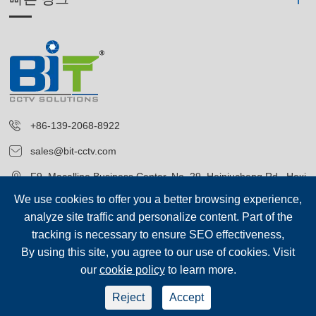
+86-139-2068-8922
sales@bit-cctv.com
F9, Macalline Business Center, No. 29, Heiniucheng Rd., Hexi
District, Tianjin, China
We use cookies to offer you a better browsing experience,
analyze site traffic and personalize content. Part of the
tracking is necessary to ensure SEO effectiveness,
By using this site, you agree to our use of cookies. Visit
our
cookie policy
to learn more.
저작권©
Blue Icon (Tianjin) Technology Co., Ltd.
모든 권리 보유.
Reject
Accept
sep-footer
시테 맵
|
개인 정보 보호 정책