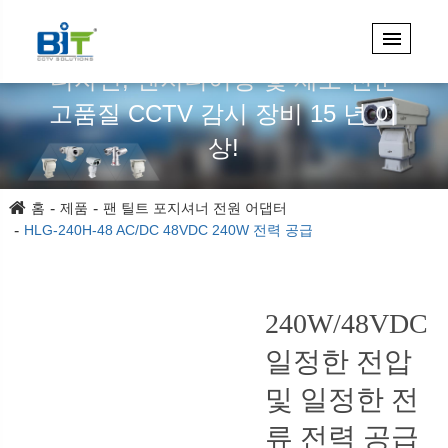
디자인, 엔지니어링 및 제조 전문
고품질 CCTV 감시 장비 15 년 이
상!
홈
제품
팬 틸트 포지셔너 전원 어댑터
HLG-240H-48 AC/DC 48VDC 240W 전력 공급
240W/48VDC
일정한 전압
및 일정한 전
류 전력 공급