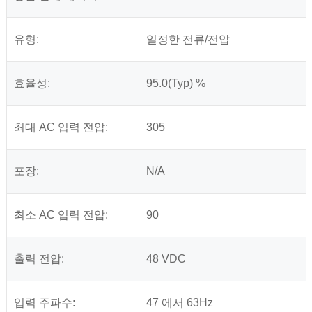
유형:
일정한 전류/전압
효율성:
95.0(Typ) %
최대 AC 입력 전압:
305
포장:
N/A
최소 AC 입력 전압:
90
출력 전압:
48 VDC
입력 주파수:
47 에서 63Hz