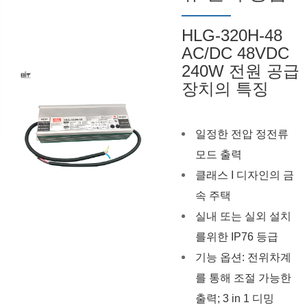
HLG-320H-48
AC/DC 48VDC
240W 전원 공급
장치의 특징
일정한 전압 정전류
모드 출력
클래스 I 디자인의 금
속 주택
실내 또는 실외 설치
를위한 IP76 등급
기능 옵션: 전위차계
를 통해 조절 가능한
출력; 3 in 1 디밍