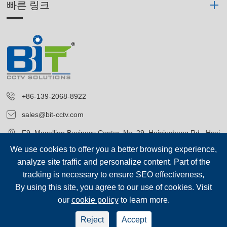
빠른 링크
+86-139-2068-8922
sales@bit-cctv.com
F9, Macalline Business Center, No. 29, Heiniucheng Rd., Hexi
District, Tianjin, China
We use cookies to offer you a better browsing experience,
analyze site traffic and personalize content. Part of the
tracking is necessary to ensure SEO effectiveness,
By using this site, you agree to our use of cookies. Visit
our
cookie policy
to learn more.
저작권©
Blue Icon (Tianjin) Technology Co., Ltd.
모든 권리 보유.
Reject
Accept
sep-footer
시테 맵
|
개인 정보 보호 정책