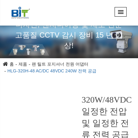
디자인, 엔지니어링 및 제조 전문
고품질 CCTV 감시 장비 15 년 이
상!
홈
제품
팬 틸트 포지셔너 전원 어댑터
HLG-320H-48 AC/DC 48VDC 240W 전력 공급
320W/48VDC
일정한 전압
및 일정한 전
류 전력 공급