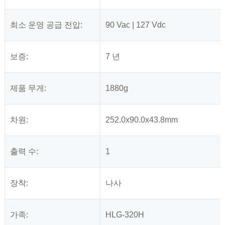
최소 운영 공급 전압:
90 Vac | 127 Vdc
보증:
7 년
제품 무게:
1880g
차원:
252.0x90.0x43.8mm
출력 수:
1
장착:
나사
가족:
HLG-320H