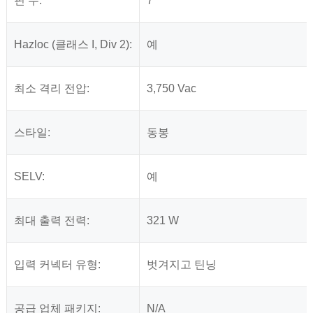
핀 수:
7
Hazloc (클래스 I, Div 2):
예
최소 격리 전압:
3,750 Vac
스타일:
동봉
SELV:
예
최대 출력 전력:
321 W
입력 커넥터 유형:
벗겨지고 틴닝
공급 업체 패키지:
N/A