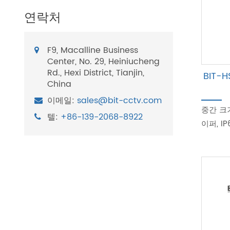
연락처
F9, Macalline Business
Center, No. 29, Heiniucheng
Rd., Hexi District, Tianjin,
BIT-
China
이메일:
sales@bit-cctv.com
중간 크기
텔:
+86-139-2068-8922
이퍼, I