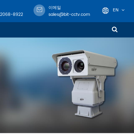
이메일
EN
-2068-8922
sales@bit-cctv.com
English
日本語
한국어
!
français
Deutsch
Español
italiano