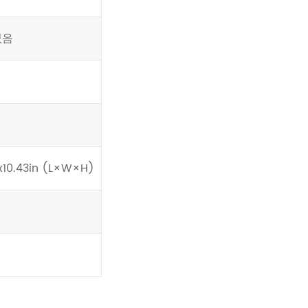
 없음
x10.43in (L×W×H)