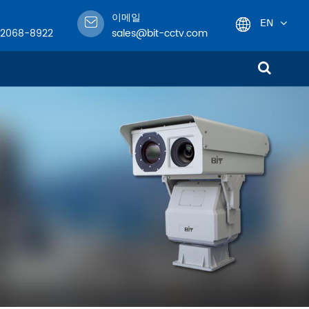
이메일
EN
-2068-8922
sales@bit-cctv.com
English
日本語
한국어
!
français
Deutsch
Español
italiano