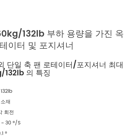
русский
português
 60kg/132lb 부하 용량을 가진 옥
العربية
로테이터 및 포지셔너
tiếng việt
 야외 단일 축 팬 로테이터/포지셔너 최대
ไทย
/132lb 의 특징
čeština
132lb
dansk
 소재
위각 회전
Svenska
~ 30 °/S
1 °