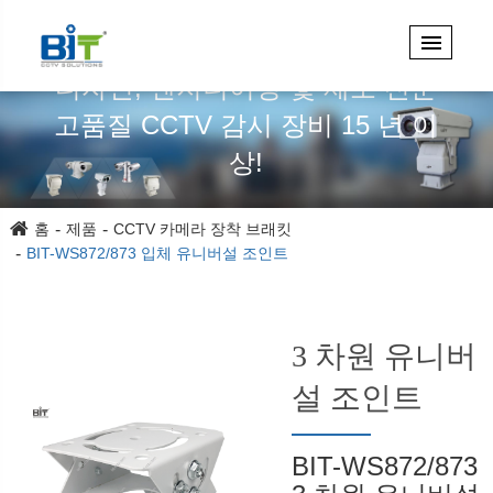
디자인, 엔지니어링 및 제조 전문
고품질 CCTV 감시 장비 15 년 이
상!
홈
제품
CCTV 카메라 장착 브래킷
BIT-WS872/873 입체 유니버설 조인트
3 차원 유니버
설 조인트
BIT-WS872/873