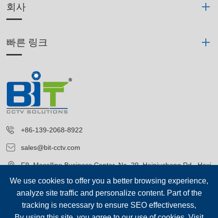
회사
빠른 링크
+86-139-2068-8922
sales@bit-cctv.com
F9, Macalline Business Center, No. 29, Heiniucheng Rd., Hexi
District, Tianjin, China
We use cookies to offer you a better browsing experience,
analyze site traffic and personalize content. Part of the
tracking is necessary to ensure SEO effectiveness,
By using this site, you agree to our use of cookies. Visit