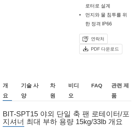
로터로 설계
먼지와 물 침투를 위
한 정격 IP66
연락처
PDF 다운로드
개
기술 사
차
비디
FAQ
관련 제
요
양
원
오
품
BIT-SPT15 야외 단일 축 팬 로테이터/포
지셔너 최대 부하 용량 15kg/33lb 개요