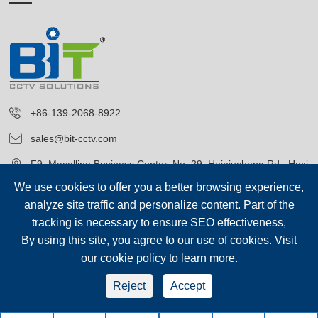
+86-139-2068-8922
sales@bit-cctv.com
F9, Macalline Business Center, No. 29, Heiniucheng Rd., Hexi
District, Tianjin, China
We use cookies to offer you a better browsing experience,
analyze site traffic and personalize content. Part of the
tracking is necessary to ensure SEO effectiveness,
By using this site, you agree to our use of cookies. Visit
our
cookie policy
to learn more.
저작권©
Blue Icon (Tianjin) Technology Co., Ltd.
모든 권리 보유.
Reject
Accept
sep-footer
시테 맵
|
개인 정보 보호 정책