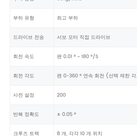
부하 유형
최고 부하
드라이브 전송
서보 모터 직접 드라이브
회전 속도
팬 0.01 ° ~ 180 °/S
회전 각도
팬 0-360 ° 연속 회전 (선택 제한 
사전 설정
200
반복 정확도
± 0.05 °
크루즈 트랙
8 개, 각각 10 개 위치