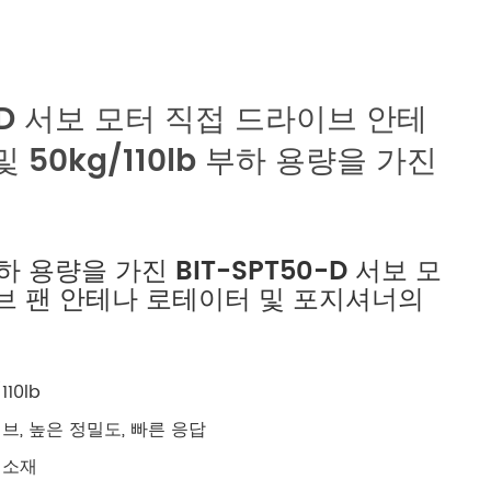
русский
português
0-D 서보 모터 직접 드라이브 안테
العربية
 50kg/110lb 부하 용량을 가진
tiếng việt
ไทย
 부하 용량을 가진 BIT-SPT50-D 서보 모
브 팬 안테나 로테이터 및 포지셔너의
čeština
dansk
10lb
Svenska
브, 높은 정밀도, 빠른 응답
 소재