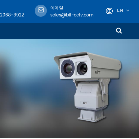
이메일
EN
-2068-8922
sales@bit-cctv.com
English
日本語
한국어
!
français
Deutsch
Español
italiano