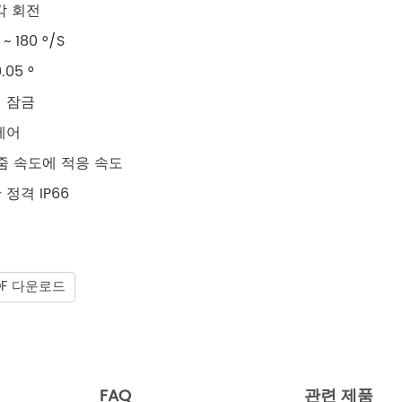
위각 회전
~ 180 °/S
05 °
체 잠금
제어
 줌 속도에 적응 속도
정격 IP66
DF 다운로드
FAQ
관련 제품