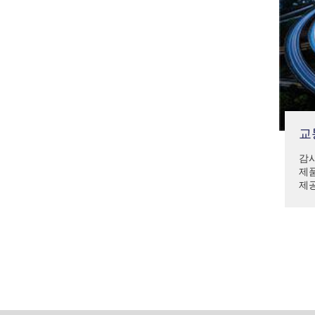
교
감시
제
제