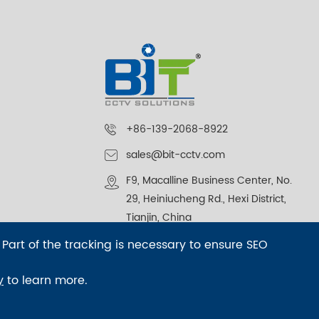
+86-139-2068-8922
sales@bit-cctv.com
F9, Macalline Business Center, No.
29, Heiniucheng Rd., Hexi District,
Tianjin, China
 Part of the tracking is necessary to ensure SEO
y
to learn more.
sep-footer
시테 맵
|
개인 정보 보호 정책