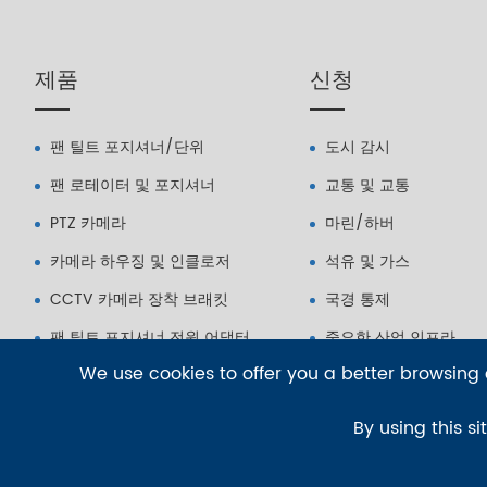
제품
신청
팬 틸트 포지셔너/단위
도시 감시
팬 로테이터 및 포지셔너
교통 및 교통
PTZ 카메라
마린/하버
카메라 하우징 및 인클로저
석유 및 가스
CCTV 카메라 장착 브래킷
국경 통제
팬 틸트 포지셔너 전원 어댑터
중요한 산업 인프라
We use cookies to offer you a better browsing e
By using this si
저작권©
Blue Icon (Tianjin) Technology Co., Ltd.
모든 권리 보유