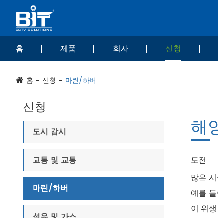
홈
제품
회사
신청
홈
신청
마린/하버
신청
해
도시 감시
교통 및 교통
도전
많은 시
마린/하버
예를 들
이 위생
석유 및 가스