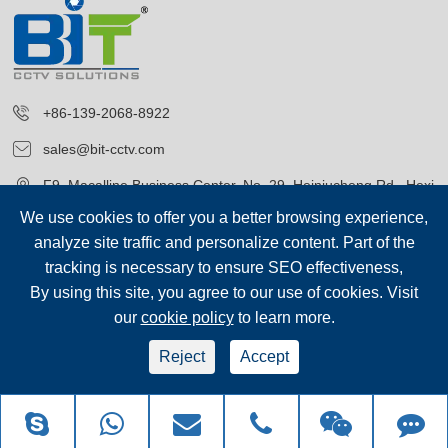
+86-139-2068-8922
sales@bit-cctv.com
F9, Macalline Business Center, No. 29, Heiniucheng Rd., Hexi
District, Tianjin, China
We use cookies to offer you a better browsing experience,
analyze site traffic and personalize content. Part of the
tracking is necessary to ensure SEO effectiveness,
By using this site, you agree to our use of cookies. Visit
our
cookie policy
to learn more.
저작권©
Blue Icon (Tianjin) Technology Co., Ltd.
모든 권리 보유.
Reject
Accept
sep-footer
시테 맵
|
개인 정보 보호 정책