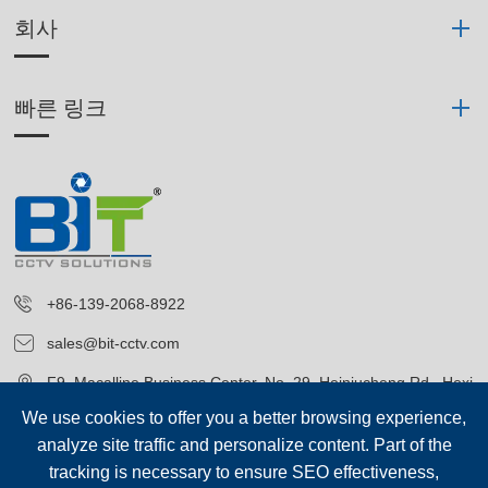
회사
빠른 링크
+86-139-2068-8922
sales@bit-cctv.com
F9, Macalline Business Center, No. 29, Heiniucheng Rd., Hexi
District, Tianjin, China
We use cookies to offer you a better browsing experience,
analyze site traffic and personalize content. Part of the
tracking is necessary to ensure SEO effectiveness,