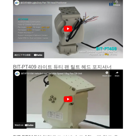
BIT-PT409 라이트 듀티 팬 틸트 헤드 포지셔너