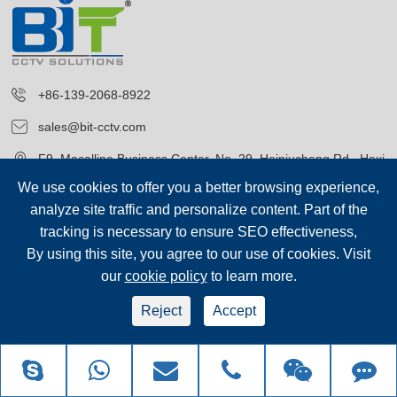
+86-139-2068-8922
sales@bit-cctv.com
F9, Macalline Business Center, No. 29, Heiniucheng Rd., Hexi
District, Tianjin, China
We use cookies to offer you a better browsing experience,
analyze site traffic and personalize content. Part of the
tracking is necessary to ensure SEO effectiveness,
By using this site, you agree to our use of cookies. Visit
our
cookie policy
to learn more.
저작권©
Blue Icon (Tianjin) Technology Co., Ltd.
모든 권리 보유.
Reject
Accept
sep-footer
시테 맵
|
개인 정보 보호 정책