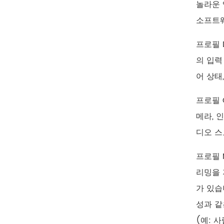
놀라운 
소프트웨
프로필 
의 입력
어 상태,
프로필 
메라, 
디오 스
프로필 
리밍을 
가 있습
성과 같
(예: 