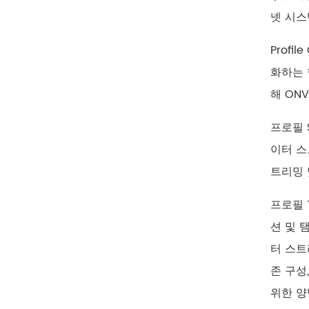
넷 시스
Prof
화하는 혁
해 ON
프로필 
이터 스
트리밍 
프로필 
션 및 
터 스트
존 구성
위한 양