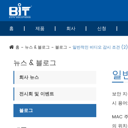
홈
제품
회사
신청
홈
뉴스 & 블로그
블로그
일반적인 비디오 감시 조건 (2)
뉴스 & 블로그
일반
회사 뉴스
전시회 및 이벤트
보안 지
시 용어
블로그
MAC 
의 위치