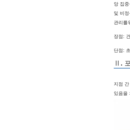
앙 집중
및 비정
관리를위
장점: 
단점: 
Ⅱ. 
지점 간
있음을 