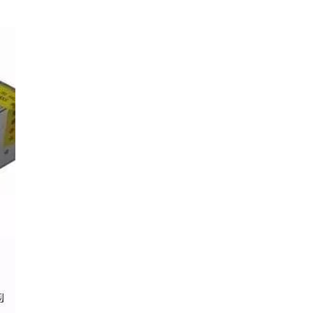
русский
português
العربية
tiếng việt
ไทย
čeština
dansk
Svenska