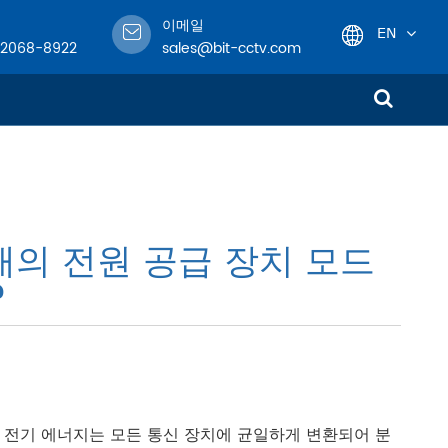
이메일
EN
-2068-8922
sales@bit-cctv.com
English
日本語
한국어
개의 전원 공급 장치 모드
français
?
Deutsch
Español
italiano
고 전기 에너지는 모든 통신 장치에 균일하게 변환되어 분