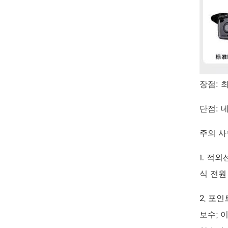
장점: 
단점: 
주의 사
1. 적
식 전원
2, 포
보수; 