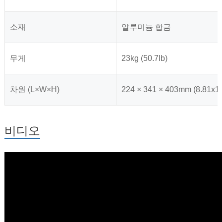
소재
알루미늄 합금
무게
23kg (50.7lb)
차원 (L×W×H)
224 × 341 × 403mm (8.81x12
비디오