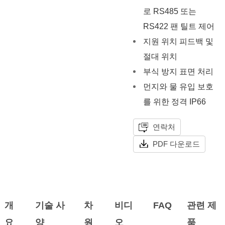
로 RS485 또는
RS422 팬 틸트 제어
지원 위치 피드백 및
절대 위치
부식 방지 표면 처리
먼지와 물 유입 보호
를 위한 정격 IP66
연락처
PDF 다운로드
개
기술 사
차
비디
FAQ
관련 제
요
양
원
오
품