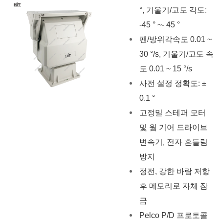
°, 기울기/고도 각도:
-45 ° ~- 45 °
팬
/방위각
속도 0.01 ~
30 °/s, 기울기/고도 속
도 0.01 ~ 15 °/s
사전 설정 정확도: ±
0.1 °
고정밀 스테퍼 모터
및 웜 기어 드라이브
변속기, 전자 흔들림
방지
정전, 강한 바람 저항
후 메모리로 자체 잠
금
Pelco P/D 프로토콜