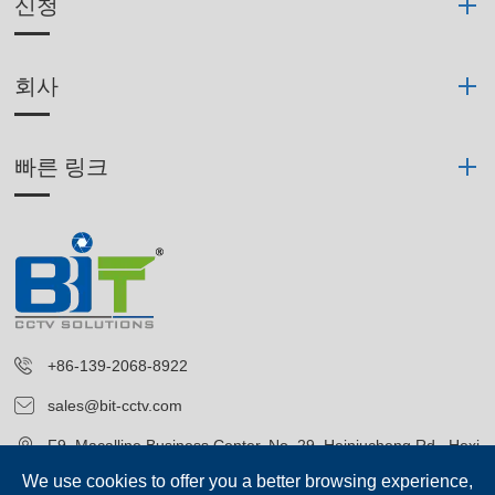
신청
회사
빠른 링크
+86-139-2068-8922
sales@bit-cctv.com
F9, Macalline Business Center, No. 29, Heiniucheng Rd., Hexi
District, Tianjin, China
We use cookies to offer you a better browsing experience,