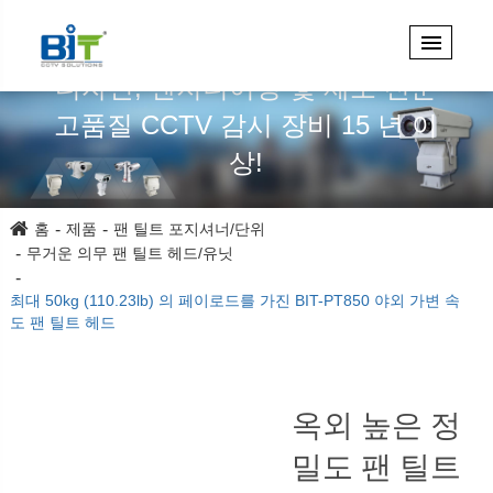
디자인, 엔지니어링 및 제조 전문
고품질 CCTV 감시 장비 15 년 이
상!
홈
제품
팬 틸트 포지셔너/단위
무거운 의무 팬 틸트 헤드/유닛
최대 50kg (110.23lb) 의 페이로드를 가진 BIT-PT850 야외 가변 속
도 팬 틸트 헤드
옥외 높은 정
밀도 팬 틸트