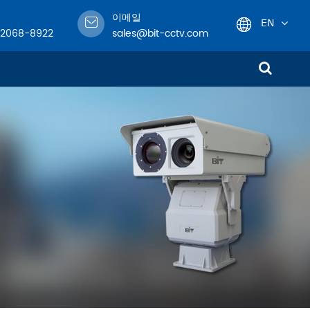
이메일
EN
-2068-8922
sales@bit-cctv.com
English
日本語
한국어
!
français
Deutsch
Español
italiano