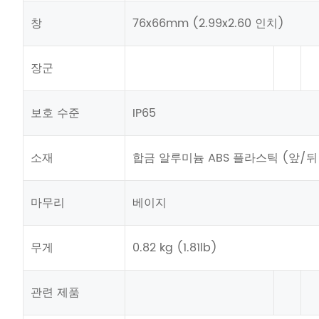
창
76x66mm (2.99x2.60 인치)
장군
보호 수준
IP65
소재
합금 알루미늄 ABS 플라스틱 (앞/뒤
마무리
베이지
무게
0.82 kg (1.81lb)
관련 제품