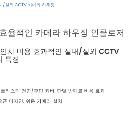
русский
 실내/실외 CCTV 카메라 하우징
português
용 효율적인 카메라 하우징 인클로저
العربية
12 인치 비용 효과적인 실내/실외 CCTV
tiếng việt
의 특징
ไทย
čeština
 및 플라스틱 전면/후면 커버, 단일 방패로 비용 효과
dansk
픈 디자인, 쉬운 카메라 설치
Svenska