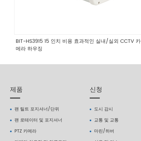
BIT-HS3915 15 인치 비용 효과적인 실내/실외 CCTV 카
메라 하우징
제품
신청
팬 틸트 포지셔너/단위
도시 감시
팬 로테이터 및 포지셔너
교통 및 교통
PTZ 카메라
마린/하버