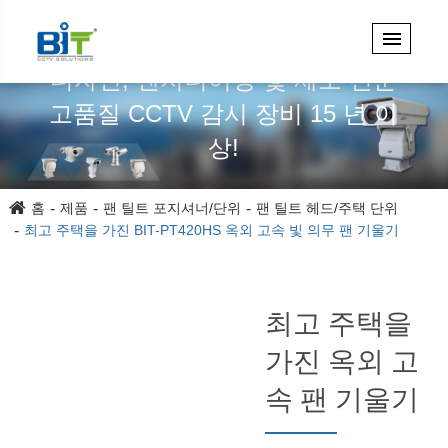
디자인, 엔지니어링 및 제조 전문
고품질 CCTV 감시 장비 15 년 이
상!
홈
제품
팬 틸트 포지셔너/단위
팬 틸트 헤드/주택 단위
최고 주택을 가진 BIT-PT420HS 옥외 고속 빛 의무 팬 기울기
최고 주택을
가진 옥외 고
속 팬 기울기