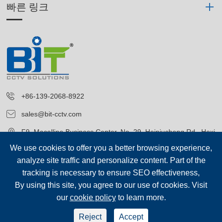
빠른 링크
+86-139-2068-8922
sales@bit-cctv.com
F9, Macalline Business Center, No. 29, Heiniucheng Rd., Hexi
District, Tianjin, China
We use cookies to offer you a better browsing experience,
analyze site traffic and personalize content. Part of the
tracking is necessary to ensure SEO effectiveness,
By using this site, you agree to our use of cookies. Visit
our
cookie policy
to learn more.
저작권©
Blue Icon (Tianjin) Technology Co., Ltd.
모든 권리 보유.
Reject
Accept
sep-footer
시테 맵
|
개인 정보 보호 정책