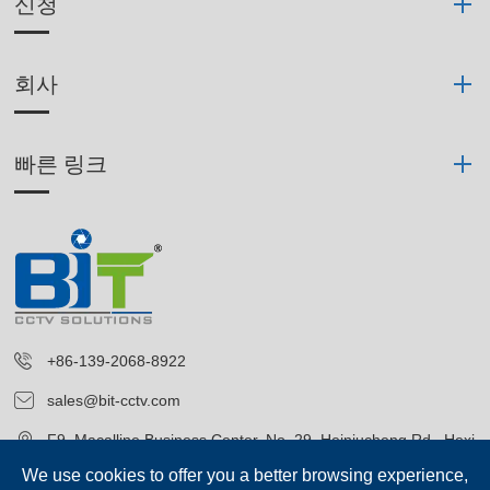
신청
회사
빠른 링크
+86-139-2068-8922
sales@bit-cctv.com
F9, Macalline Business Center, No. 29, Heiniucheng Rd., Hexi
District, Tianjin, China
We use cookies to offer you a better browsing experience,