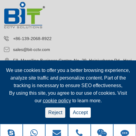
+86-139-2068-8922
sales@bit-cctv.com
F9, Macalline Business Center, No. 29, Heiniucheng Rd., Hexi
District, Tianjin, China
We use cookies to offer you a better browsing experience,
analyze site traffic and personalize content. Part of the
tracking is necessary to ensure SEO effectiveness,
By using this site, you agree to our use of cookies. Visit
our
cookie policy
to learn more.
저작권©
Blue Icon (Tianjin) Technology Co., Ltd.
모든 권리 보유.
Reject
Accept
sep-footer
시테 맵
|
개인 정보 보호 정책