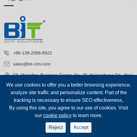
+86-139-2068-8922
sales@bit-cctv.com
F9, Macalline Business Center, No. 29, Heiniucheng Rd., Hexi
District, Tianjin, China
We use cookies to offer you a better browsing experience,
analyze site traffic and personalize content. Part of the
tracking is necessary to ensure SEO effectiveness,
By using this site, you agree to our use of cookies. Visit
our
cookie policy
to learn more.
저작권©
Blue Icon (Tianjin) Technology Co., Ltd.
모든 권리 보유.
Reject
Accept
sep-footer
시테 맵
|
개인 정보 보호 정책