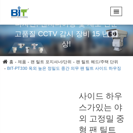
디자인, 엔지니어링 및 제조 전문
고품질 CCTV 감시 장비 15 년 이
상!
홈
제품
팬 틸트 포지셔너/단위
팬 틸트 헤드/주택 단위
BIT-PT330 옥외 높은 정밀도 중간 의무 팬 틸트 사이드 하우징
사이드 하우
스가있는 야
외 고정밀 중
형 팬 틸트