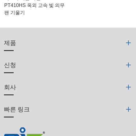
PT410HS 옥외 고속 빛 의무
팬 기울기
제품
신청
회사
빠른 링크