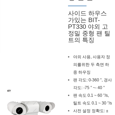
사이드 하우스
가있는 BIT-
PT330 야외 고
정밀 중형 팬 틸
트의 특징
야외 사용, 사용자 정
의를위한 두 측면 하
중 하우징
팬 각도: 0-360 °, 경사
각도: -75 ° ~- 40 °
팬 속도 0.1 ~ 60 °/s,
틸트 속도 0.1 ~ 30 °/s
사전 설정 정확도: ±