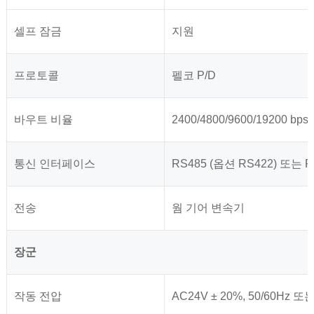
셀프 잠금
지원
프로토콜
펠코 P/D
바우트 비율
2400/4800/9600/19200 bps
통신 인터페이스
RS485 (옵션 RS422) 또는 R
전송
웜 기어 변속기
장군
작동 전압
AC24V ± 20%, 50/60Hz 또