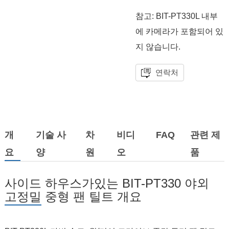
참고: BIT-PT330L 내부
에 카메라가 포함되어 있
지 않습니다.
연락처
개
기술 사
차
비디
FAQ
관련 제
요
양
원
오
품
사이드 하우스가있는 BIT-PT330 야외
고정밀 중형 팬 틸트 개요